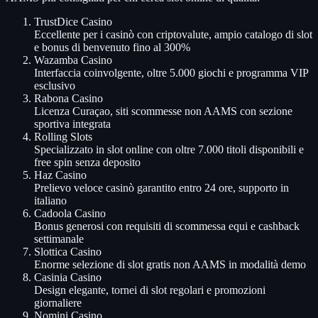
TrustDice Casino
Eccellente per i casinò con criptovalute, ampio catalogo di slot
e bonus di benvenuto fino al 300%
Wazamba Casino
Interfaccia coinvolgente, oltre 5.000 giochi e programma VIP
esclusivo
Rabona Casino
Licenza Curaçao, siti scommesse non AAMS con sezione
sportiva integrata
Rolling Slots
Specializzato in slot online con oltre 7.000 titoli disponibili e
free spin senza deposito
Haz Casino
Prelievo veloce casinò garantito entro 24 ore, supporto in
italiano
Cadoola Casino
Bonus generosi con requisiti di scommessa equi e cashback
settimanale
Slottica Casino
Enorme selezione di slot gratis non AAMS in modalità demo
Casinia Casino
Design elegante, tornei di slot regolari e promozioni
giornaliere
Nomini Casino