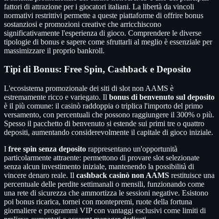
fattori di attrazione per i giocatori italiani. La libertà da vincoli
normativi restrittivi permette a queste piattaforme di offrire bonus
sostanziosi e promozioni creative che arricchiscono
significativamente l'esperienza di gioco. Comprendere le diverse
tipologie di bonus e sapere come sfruttarli al meglio è essenziale per
massimizzare il proprio bankroll.
Tipi di Bonus: Free Spin, Cashback e Deposito
L'ecosistema promozionale dei siti di slot non AAMS è
estremamente ricco e variegato. Il
bonus di benvenuto sul deposito
è il più comune: il casinò raddoppia o triplica l'importo del primo
versamento, con percentuali che possono raggiungere il 300% o più.
Spesso il pacchetto di benvenuto si estende sui primi tre o quattro
depositi, aumentando considerevolmente il capitale di gioco iniziale.
I
free spin senza deposito
rappresentano un'opportunità
particolarmente attraente: permettono di provare slot selezionate
senza alcun investimento iniziale, mantenendo la possibilità di
vincere denaro reale. Il
cashback casinò non AAMS
restituisce una
percentuale delle perdite settimanali o mensili, funzionando come
una rete di sicurezza che ammortizza le sessioni negative. Esistono
poi bonus ricarica, tornei con montepremi, ruote della fortuna
giornaliere e programmi VIP con vantaggi esclusivi come limiti di