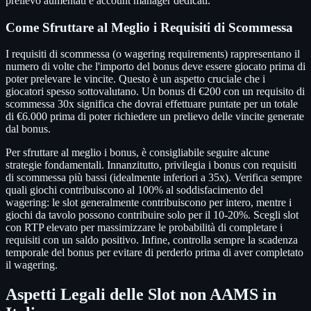
prelievo aumentati e account manager dedicati.
Come Sfruttare al Meglio i Requisiti di Scommessa
I requisiti di scommessa (o wagering requirements) rappresentano il
numero di volte che l'importo del bonus deve essere giocato prima di
poter prelevare le vincite. Questo è un aspetto cruciale che i
giocatori spesso sottovalutano. Un bonus di €200 con un requisito di
scommessa 30x significa che dovrai effettuare puntate per un totale
di €6.000 prima di poter richiedere un prelievo delle vincite generate
dal bonus.
Per sfruttare al meglio i bonus, è consigliabile seguire alcune
strategie fondamentali. Innanzitutto, privilegia i bonus con requisiti
di scommessa più bassi (idealmente inferiori a 35x). Verifica sempre
quali giochi contribuiscono al 100% al soddisfacimento del
wagering: le slot generalmente contribuiscono per intero, mentre i
giochi da tavolo possono contribuire solo per il 10-20%. Scegli slot
con RTP elevato per massimizzare le probabilità di completare i
requisiti con un saldo positivo. Infine, controlla sempre la scadenza
temporale del bonus per evitare di perderlo prima di aver completato
il wagering.
Aspetti Legali delle Slot non AAMS in