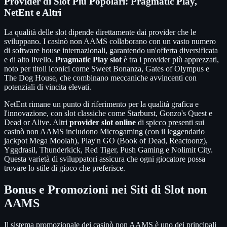
Provider di Slot Più Popolari: Pragmatic Play,
NetEnt e Altri
La qualità delle slot dipende direttamente dai provider che le
sviluppano. I casinò non AAMS collaborano con un vasto numero
di software house internazionali, garantendo un'offerta diversificata
e di alto livello.
Pragmatic Play slot
è tra i provider più apprezzati,
noto per titoli iconici come Sweet Bonanza, Gates of Olympus e
The Dog House, che combinano meccaniche avvincenti con
potenziali di vincita elevati.
NetEnt rimane un punto di riferimento per la qualità grafica e
l'innovazione, con slot classiche come Starburst, Gonzo's Quest e
Dead or Alive. Altri
provider slot online
di spicco presenti sui
casinò non AAMS includono Microgaming (con il leggendario
jackpot Mega Moolah), Play'n GO (Book of Dead, Reactoonz),
Yggdrasil, Thunderkick, Red Tiger, Push Gaming e Nolimit City.
Questa varietà di sviluppatori assicura che ogni giocatore possa
trovare lo stile di gioco che preferisce.
Bonus e Promozioni nei Siti di Slot non
AAMS
Il sistema promozionale dei casinò non AAMS è uno dei principali