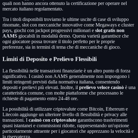
quali non hanno ancora ottenuto la certificazione per operare nel
mercato italiano regolamentato.
Tra i titoli disponibili troviamo le ultime uscite di case di sviluppo
rinomate, slot con meccaniche innovative come Megaways e cluster
pays, giochi con jackpot progressivi milionari e
slot gratis non
AAMS
giocabili in modalità demo. Questa varietà garantisce che
ogni giocatore possa trovare il titolo perfetto per le proprie
preferenze, sia in termini di tema che di meccaniche di gioco.
Limiti di Deposito e Prelievo Flessibili
La flessibilità nelle transazioni finanziarie è un altro punto di forza
significativo. I casinò non AAMS generalmente non impongono i
limiti stringenti previsti dalla normativa italiana, consentendo
depositi e prelievi più elevati. Inoltre, il
prelievo veloce casinò
è una
caratteristica comune, con molte piattaforme che processano le
richieste di pagamento entro 24-48 ore.
La possibilità di utilizzare criptovalute come Bitcoin, Ethereum e
Litecoin aggiunge un ulteriore livello di flessibilità e privacy alle
transazioni. I
casinò con criptovalute
garantiscono trasferimenti
quasi istantanei e commissioni ridotte, rappresentando un'opzione
particolarmente attraente per i giocatori che apprezzano la velocità e
la riservatezza.