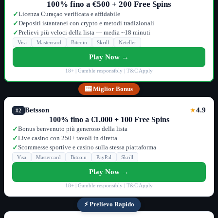
100% fino a €500 + 200 Free Spins
Licenza Curaçao verificata e affidabile
✓
Depositi istantanei con crypto e metodi tradizionali
✓
Prelievi più veloci della lista — media ~18 minuti
✓
Visa
Mastercard
Bitcoin
Skrill
Neteller
Play Now →
18+ | Gamble responsibly | T&C Apply
🎰 Miglior Bonus
Betsson
4.9
★
#2
100% fino a €1.000 + 100 Free Spins
Bonus benvenuto più generoso della lista
✓
Live casino con 250+ tavoli in diretta
✓
Scommesse sportive e casino sulla stessa piattaforma
✓
Visa
Mastercard
Bitcoin
PayPal
Skrill
Play Now →
18+ | Gamble responsibly | T&C Apply
⚡ Prelievo Rapido