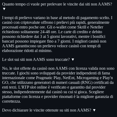
Quanto tempo ci vuole per prelevare le vincite dai siti non AAMS?
▼
I tempi di prelievo variano in base al metodo di pagamento scelto. I
casinò con criptovalute offrono i prelievi più rapidi, generalmente
processati entro poche ore. Gli e-wallet come Skrill e Neteller
richiedono solitamente 24-48 ore. Le carte di credito e debito
possono richiedere dai 3 ai 5 giorni lavorativi, mentre i bonifici
bancari possono impiegare fino a 7 giorni. I migliori casinò non
AAMS garantiscono un prelievo veloce casinò con tempi di
elaborazione ridotti al minimo.
Le slot sui siti non AAMS sono truccate?
▼
No, le slot offerte da casinò non AAMS con licenza valida non sono
truccate. I giochi sono sviluppati da provider indipendenti di fama
internazionale come Pragmatic Play, NetEnt, Microgaming e Play'n
GO, che utilizzano generatori di numeri casuali (RNG) certificati da
enti terzi. L'RTP slot online è verificato e garantito dal provider
stesso, indipendentemente dal casinò su cui si gioca. Scegliere
piattaforme con licenza e provider rinomati è la migliore garanzia di
correttezza.
Devo dichiarare le vincite ottenute su siti non AAMS?
▼