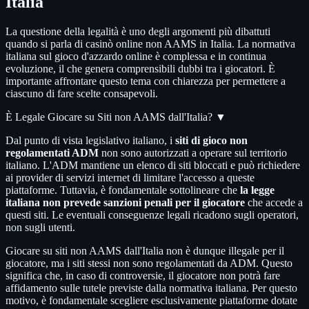
Italia
La questione della legalità è uno degli argomenti più dibattuti
quando si parla di casinò online non AAMS in Italia. La normativa
italiana sul gioco d'azzardo online è complessa e in continua
evoluzione, il che genera comprensibili dubbi tra i giocatori. È
importante affrontare questo tema con chiarezza per permettere a
ciascuno di fare scelte consapevoli.
È Legale Giocare su Siti non AAMS dall'Italia?
▼
Dal punto di vista legislativo italiano, i
siti di gioco non
regolamentati ADM
non sono autorizzati a operare sul territorio
italiano. L'ADM mantiene un elenco di siti bloccati e può richiedere
ai provider di servizi internet di limitare l'accesso a queste
piattaforme. Tuttavia, è fondamentale sottolineare che
la legge
italiana non prevede sanzioni penali per il giocatore
che accede a
questi siti. Le eventuali conseguenze legali ricadono sugli operatori,
non sugli utenti.
Giocare su siti non AAMS dall'Italia non è dunque illegale per il
giocatore, ma i siti stessi non sono regolamentati da ADM. Questo
significa che, in caso di controversie, il giocatore non potrà fare
affidamento sulle tutele previste dalla normativa italiana. Per questo
motivo, è fondamentale scegliere esclusivamente piattaforme dotate