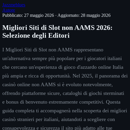
Jazzmeblues
Autore
Pubblicato: 27 maggio 2026
·
Aggiornato: 28 maggio 2026
Migliori Siti di Slot non AAMS 2026:
Selezione degli Editori
I Migliori Siti di Slot non AAMS rappresentano
un'alternativa sempre più popolare per i giocatori italiani
che cercano un'esperienza di gioco d'azzardo online Italia
più ampia e ricca di opportunità. Nel 2025, il panorama dei
casinò online non AAMS si è evoluto notevolmente,
offrendo piattaforme sicure, cataloghi di giochi sterminati
e bonus di benvenuto estremamente competitivi. Questa
guida completa ti accompagnerà nella scoperta dei migliori
casinò stranieri per italiani, aiutandoti a scegliere con
consapevolezza e sicurezza il sito più adatto alle tue