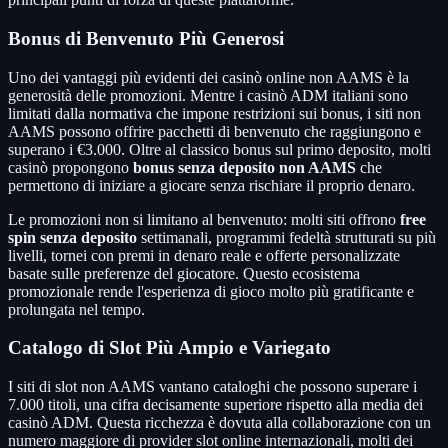
Bonus di Benvenuto Più Generosi
Uno dei vantaggi più evidenti dei casinò online non AAMS è la
generosità delle promozioni. Mentre i casinò ADM italiani sono
limitati dalla normativa che impone restrizioni sui bonus, i siti non
AAMS possono offrire pacchetti di benvenuto che raggiungono e
superano i €3.000. Oltre al classico bonus sul primo deposito, molti
casinò propongono
bonus senza deposito non AAMS
che
permettono di iniziare a giocare senza rischiare il proprio denaro.
Le promozioni non si limitano al benvenuto: molti siti offrono
free
spin senza deposito
settimanali, programmi fedeltà strutturati su più
livelli, tornei con premi in denaro reale e offerte personalizzate
basate sulle preferenze del giocatore. Questo ecosistema
promozionale rende l'esperienza di gioco molto più gratificante e
prolungata nel tempo.
Catalogo di Slot Più Ampio e Variegato
I siti di slot non AAMS vantano cataloghi che possono superare i
7.000 titoli, una cifra decisamente superiore rispetto alla media dei
casinò ADM. Questa ricchezza è dovuta alla collaborazione con un
numero maggiore di provider slot online internazionali, molti dei