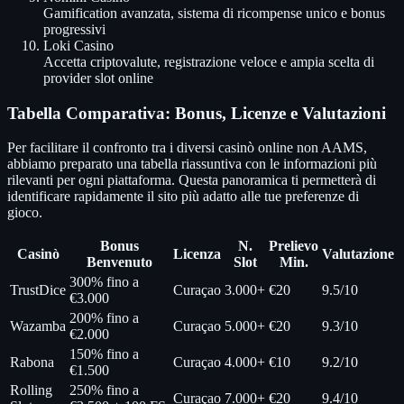
Gamification avanzata, sistema di ricompense unico e bonus
progressivi
Loki Casino
Accetta criptovalute, registrazione veloce e ampia scelta di
provider slot online
Tabella Comparativa: Bonus, Licenze e Valutazioni
Per facilitare il confronto tra i diversi casinò online non AAMS,
abbiamo preparato una tabella riassuntiva con le informazioni più
rilevanti per ogni piattaforma. Questa panoramica ti permetterà di
identificare rapidamente il sito più adatto alle tue preferenze di
gioco.
Bonus
N.
Prelievo
Casinò
Licenza
Valutazione
Benvenuto
Slot
Min.
300% fino a
TrustDice
Curaçao
3.000+
€20
9.5/10
€3.000
200% fino a
Wazamba
Curaçao
5.000+
€20
9.3/10
€2.000
150% fino a
Rabona
Curaçao
4.000+
€10
9.2/10
€1.500
Rolling
250% fino a
Curaçao
7.000+
€20
9.4/10