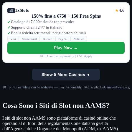
1xSlots
4.6
★
#5
150% fino a €750 + 150 Free Spins
Catalogo di 7.000+ slot da top provider
✓
Supporto clienti 24/7 in italiano
✓
Bonus fedeltà settimanali per giocatori abituali
✓
Visa
Mastercard
Bitcoin
PayPal
Neteller
Play Now →
18+ | Gamble responsibly | T&C Apply
Show 5 More Casinos ▼
18+ only. Gambling can be addictive — play responsibly. T&C apply.
BeGambleAware.org
Cosa Sono i Siti di Slot non AAMS?
I siti di slot non AAMS sono piattaforme di casinò online che
operano al di fuori della regolamentazione italiana gestita
dall'Agenzia delle Dogane e dei Monopoli (ADM, ex AAMS).