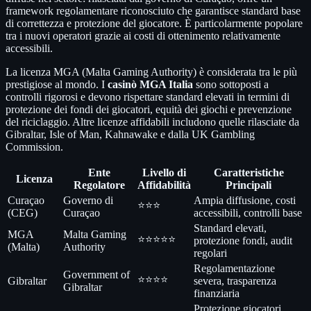
framework regolamentare riconosciuto che garantisce standard base
di correttezza e protezione del giocatore. È particolarmente popolare
tra i nuovi operatori grazie ai costi di ottenimento relativamente
accessibili.
La licenza MGA (Malta Gaming Authority) è considerata tra le più
prestigiose al mondo. I
casinò MGA Italia
sono sottoposti a
controlli rigorosi e devono rispettare standard elevati in termini di
protezione dei fondi dei giocatori, equità dei giochi e prevenzione
del riciclaggio. Altre licenze affidabili includono quelle rilasciate da
Gibraltar, Isle of Man, Kahnawake e dalla UK Gambling
Commission.
Ente
Livello di
Caratteristiche
Licenza
Regolatore
Affidabilità
Principali
Curaçao
Governo di
Ampia diffusione, costi
⭐⭐⭐
(CEG)
Curaçao
accessibili, controlli base
Standard elevati,
MGA
Malta Gaming
⭐⭐⭐⭐⭐
protezione fondi, audit
(Malta)
Authority
regolari
Regolamentazione
Government of
⭐⭐⭐⭐
Gibraltar
severa, trasparenza
Gibraltar
finanziaria
Protezione giocatori,