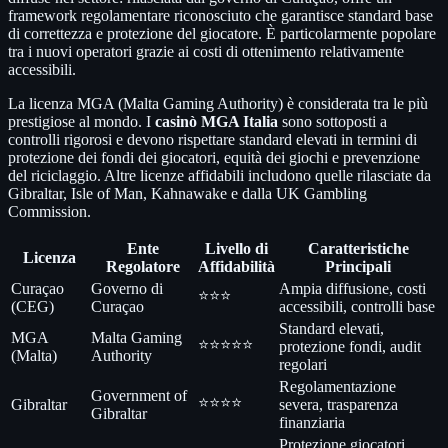
framework regolamentare riconosciuto che garantisce standard base
di correttezza e protezione del giocatore. È particolarmente popolare
tra i nuovi operatori grazie ai costi di ottenimento relativamente
accessibili.
La licenza MGA (Malta Gaming Authority) è considerata tra le più
prestigiose al mondo. I
casinò MGA Italia
sono sottoposti a
controlli rigorosi e devono rispettare standard elevati in termini di
protezione dei fondi dei giocatori, equità dei giochi e prevenzione
del riciclaggio. Altre licenze affidabili includono quelle rilasciate da
Gibraltar, Isle of Man, Kahnawake e dalla UK Gambling
Commission.
Ente
Livello di
Caratteristiche
Licenza
Regolatore
Affidabilità
Principali
Curaçao
Governo di
Ampia diffusione, costi
⭐⭐⭐
(CEG)
Curaçao
accessibili, controlli base
Standard elevati,
MGA
Malta Gaming
⭐⭐⭐⭐⭐
protezione fondi, audit
(Malta)
Authority
regolari
Regolamentazione
Government of
⭐⭐⭐⭐
Gibraltar
severa, trasparenza
Gibraltar
finanziaria
Protezione giocatori,