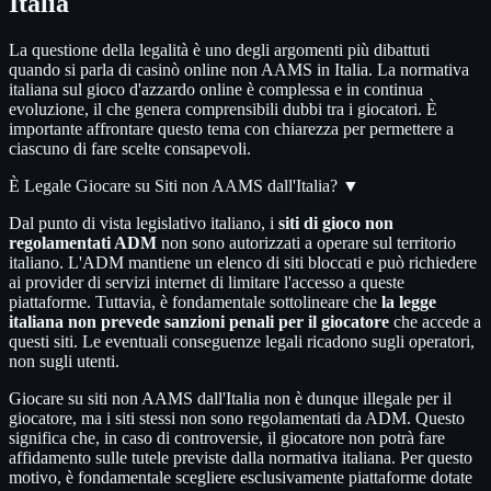
Italia
La questione della legalità è uno degli argomenti più dibattuti
quando si parla di casinò online non AAMS in Italia. La normativa
italiana sul gioco d'azzardo online è complessa e in continua
evoluzione, il che genera comprensibili dubbi tra i giocatori. È
importante affrontare questo tema con chiarezza per permettere a
ciascuno di fare scelte consapevoli.
È Legale Giocare su Siti non AAMS dall'Italia?
▼
Dal punto di vista legislativo italiano, i
siti di gioco non
regolamentati ADM
non sono autorizzati a operare sul territorio
italiano. L'ADM mantiene un elenco di siti bloccati e può richiedere
ai provider di servizi internet di limitare l'accesso a queste
piattaforme. Tuttavia, è fondamentale sottolineare che
la legge
italiana non prevede sanzioni penali per il giocatore
che accede a
questi siti. Le eventuali conseguenze legali ricadono sugli operatori,
non sugli utenti.
Giocare su siti non AAMS dall'Italia non è dunque illegale per il
giocatore, ma i siti stessi non sono regolamentati da ADM. Questo
significa che, in caso di controversie, il giocatore non potrà fare
affidamento sulle tutele previste dalla normativa italiana. Per questo
motivo, è fondamentale scegliere esclusivamente piattaforme dotate