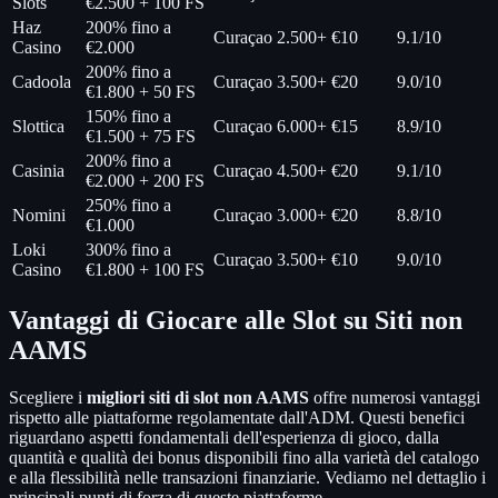
Slots
€2.500 + 100 FS
Haz
200% fino a
Curaçao
2.500+
€10
9.1/10
Casino
€2.000
200% fino a
Cadoola
Curaçao
3.500+
€20
9.0/10
€1.800 + 50 FS
150% fino a
Slottica
Curaçao
6.000+
€15
8.9/10
€1.500 + 75 FS
200% fino a
Casinia
Curaçao
4.500+
€20
9.1/10
€2.000 + 200 FS
250% fino a
Nomini
Curaçao
3.000+
€20
8.8/10
€1.000
Loki
300% fino a
Curaçao
3.500+
€10
9.0/10
Casino
€1.800 + 100 FS
Vantaggi di Giocare alle Slot su Siti non
AAMS
Scegliere i
migliori siti di slot non AAMS
offre numerosi vantaggi
rispetto alle piattaforme regolamentate dall'ADM. Questi benefici
riguardano aspetti fondamentali dell'esperienza di gioco, dalla
quantità e qualità dei bonus disponibili fino alla varietà del catalogo
e alla flessibilità nelle transazioni finanziarie. Vediamo nel dettaglio i
principali punti di forza di queste piattaforme.