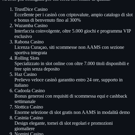
TrustDice Casino
Eccellente per i casinò con criptovalute, ampio catalogo di slot
e bonus di benvenuto fino al 300%
Wazamba Casino
Interfaccia coinvolgente, oltre 5.000 giochi e programma VIP
esclusivo
Rabona Casino
Licenza Curaçao, siti scommesse non AAMS con sezione
sportiva integrata
Rolling Slots
Specializzato in slot online con oltre 7.000 titoli disponibili e
free spin senza deposito
Haz Casino
Prelievo veloce casinò garantito entro 24 ore, supporto in
italiano
Cadoola Casino
Bonus generosi con requisiti di scommessa equi e cashback
settimanale
Slottica Casino
Enorme selezione di slot gratis non AAMS in modalità demo
Casinia Casino
Design elegante, tornei di slot regolari e promozioni
giornaliere
Nomini Casino