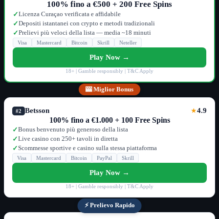
100% fino a €500 + 200 Free Spins
Licenza Curaçao verificata e affidabile
✓
Depositi istantanei con crypto e metodi tradizionali
✓
Prelievi più veloci della lista — media ~18 minuti
✓
Visa
Mastercard
Bitcoin
Skrill
Neteller
Play Now →
18+ | Gamble responsibly | T&C Apply
🎰 Miglior Bonus
Betsson
4.9
★
#2
100% fino a €1.000 + 100 Free Spins
Bonus benvenuto più generoso della lista
✓
Live casino con 250+ tavoli in diretta
✓
Scommesse sportive e casino sulla stessa piattaforma
✓
Visa
Mastercard
Bitcoin
PayPal
Skrill
Play Now →
18+ | Gamble responsibly | T&C Apply
⚡ Prelievo Rapido