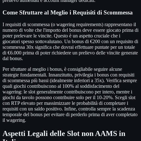
prelievo aumentati e account manager dedicati.
Come Sfruttare al Meglio i Requisiti di Scommessa
I requisiti di scommessa (o wagering requirements) rappresentano il
numero di volte che l'importo del bonus deve essere giocato prima di
poter prelevare le vincite. Questo è un aspetto cruciale che i
giocatori spesso sottovalutano. Un bonus di €200 con un requisito di
scommessa 30x significa che dovrai effettuare puntate per un totale
di €6.000 prima di poter richiedere un prelievo delle vincite generate
dal bonus.
Per sfruttare al meglio i bonus, è consigliabile seguire alcune
strategie fondamentali. Innanzitutto, privilegia i bonus con requisiti
di scommessa più bassi (idealmente inferiori a 35x). Verifica sempre
quali giochi contribuiscono al 100% al soddisfacimento del
wagering: le slot generalmente contribuiscono per intero, mentre i
giochi da tavolo possono contribuire solo per il 10-20%. Scegli slot
con RTP elevato per massimizzare le probabilità di completare i
requisiti con un saldo positivo. Infine, controlla sempre la scadenza
temporale del bonus per evitare di perderlo prima di aver completato
il wagering.
Aspetti Legali delle Slot non AAMS in