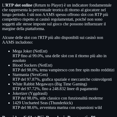
L'
RTP slot online
(Return to Player) è un indicatore fondamentale
che rappresenta la percentuale teorica di ritorno al giocatore nel
lungo periodo. I siti non AAMS spesso offrono slot con RTP più
competitivo rispetto ai casinò regolamentati, poiché non sono
soggetti alle stesse imposte sul gioco che possono influenzare il
margine della piattaforma.
Alcune delle slot con l'RTP più alto disponibili sui casinò non
AAMS includono:
Mega Joker (NetEnt)
RTP fino al 99.0%, una delle slot con il ritorno più alto in
assoluto
Blood Suckers (NetEnt)
RTP del 98.0%, tema vampiresco con free spin molto redditizi
Starmania (NextGen)
RTP del 97.87%, grafica spaziale e meccaniche coinvolgenti
White Rabbit Megaways (Big Time Gaming)
RTP del 97.72%, fino a 248.832 linee di pagamento
Jokerizer (Yggdrasil)
RTP del 98.0%, stile classico con funzionalità moderne
1429 Uncharted Seas (Thunderkick)
RTP del 98.6%, avventura marina con espansioni wild