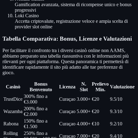
Gamification avanzata, sistema di ricompense unico e bonus
progressivi
Loki Casino
Accetta criptovalute, registrazione veloce e ampia scelta di
provider slot online
Tabella Comparativa: Bonus, Licenze e Valutazioni
Per facilitare il confronto tra i diversi casinò online non AAMS,
abbiamo preparato una tabella riassuntiva con le informazioni più
rilevanti per ogni piattaforma. Questa panoramica ti permetterà di
identificare rapidamente il sito più adatto alle tue preferenze di
gioco.
Bonus
N.
Prelievo
Casinò
Licenza
Valutazione
Benvenuto
Slot
Min.
300% fino a
TrustDice
Curaçao
3.000+
€20
9.5/10
€3.000
200% fino a
Wazamba
Curaçao
5.000+
€20
9.3/10
€2.000
150% fino a
Rabona
Curaçao
4.000+
€10
9.2/10
€1.500
Rolling
250% fino a
Curaçao
7.000+
€20
9.4/10