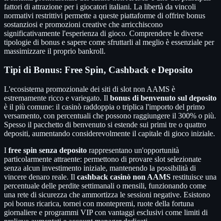
fattori di attrazione per i giocatori italiani. La libertà da vincoli
normativi restrittivi permette a queste piattaforme di offrire bonus
sostanziosi e promozioni creative che arricchiscono
significativamente l'esperienza di gioco. Comprendere le diverse
tipologie di bonus e sapere come sfruttarli al meglio è essenziale per
massimizzare il proprio bankroll.
Tipi di Bonus: Free Spin, Cashback e Deposito
L'ecosistema promozionale dei siti di slot non AAMS è
estremamente ricco e variegato. Il
bonus di benvenuto sul deposito
è il più comune: il casinò raddoppia o triplica l'importo del primo
versamento, con percentuali che possono raggiungere il 300% o più.
Spesso il pacchetto di benvenuto si estende sui primi tre o quattro
depositi, aumentando considerevolmente il capitale di gioco iniziale.
I
free spin senza deposito
rappresentano un'opportunità
particolarmente attraente: permettono di provare slot selezionate
senza alcun investimento iniziale, mantenendo la possibilità di
vincere denaro reale. Il
cashback casinò non AAMS
restituisce una
percentuale delle perdite settimanali o mensili, funzionando come
una rete di sicurezza che ammortizza le sessioni negative. Esistono
poi bonus ricarica, tornei con montepremi, ruote della fortuna
giornaliere e programmi VIP con vantaggi esclusivi come limiti di