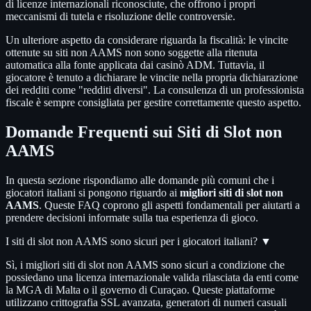
di licenze internazionali riconosciute, che offrono i propri
meccanismi di tutela e risoluzione delle controversie.
Un ulteriore aspetto da considerare riguarda la fiscalità: le vincite
ottenute su siti non AAMS non sono soggette alla ritenuta
automatica alla fonte applicata dai casinò ADM. Tuttavia, il
giocatore è tenuto a dichiarare le vincite nella propria dichiarazione
dei redditi come "redditi diversi". La consulenza di un professionista
fiscale è sempre consigliata per gestire correttamente questo aspetto.
Domande Frequenti sui Siti di Slot non
AAMS
In questa sezione rispondiamo alle domande più comuni che i
giocatori italiani si pongono riguardo ai
migliori siti di slot non
AAMS
. Queste FAQ coprono gli aspetti fondamentali per aiutarti a
prendere decisioni informate sulla tua esperienza di gioco.
I siti di slot non AAMS sono sicuri per i giocatori italiani?
▼
Sì, i migliori siti di slot non AAMS sono sicuri a condizione che
possiedano una licenza internazionale valida rilasciata da enti come
la MGA di Malta o il governo di Curaçao. Queste piattaforme
utilizzano crittografia SSL avanzata, generatori di numeri casuali