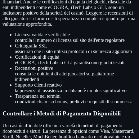
finanziari. Anche le certificazioni di equità dei giochi, rilasciate da
enti indipendenti come eCOGRA, iTech Labs o GLI, sono un
indicatore positivo della serietà del casinò. Leggere le recensioni di
altri giocatori su forum e siti specializzati completa il quadro per una
valutazione approfondita.
Licenza valida e verificabile
controlla il numero di licenza sul sito dell'ente regolatore
Crittografia SSL
assicurati che il sito utilizzi protocolli di sicurezza aggiornati
Certificazioni di equità
eCOGRA, iTech Labs o GLI garantiscono giochi testati
Recensioni positive
consulta le opinioni di altri giocatori su piattaforme
indipendenti
Supporto clienti reattivo
la presenza di assistenza in italiano è un plus significativo
Trasparenza nei termini
condizioni chiare su bonus, prelievi e requisiti di scommessa
Controllare i Metodi di Pagamento Disponibili
Un casinò affidabile offre una varietà di metodi di pagamento
riconosciuti e sicuri. La presenza di opzioni come Visa, Mastercard,
Skrill, Neteller, MuchBetter, bonifico bancario e criptovalute è un