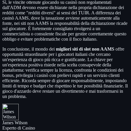
Sì, le vincite ottenute giocando su casinò non regolamentati
dall'ADM devono essere dichiarate nella propria dichiarazione dei
redditi come "redditi diversi" ai sensi del TUIR. A differenza dei
casinò AAMS, dove la tassazione avviene automaticamente alla
fonte, nei siti non AAMS la responsabilità della dichiarazione ricade
sul giocatore. È fortemente consigliato rivolgersi a un
commercialista o consulente fiscale per gestire correttamente questo
obbligo e evitare problematiche con il fisco italiano.
In conclusione, il mondo dei
migliori siti di slot non AAMS
offre
opportunità straordinarie per i giocatori italiani che cercano
un'esperienza di gioco più ricca e gratificante. La chiave per
un'esperienza positiva risiede nella scelta consapevole della
piattaforma: verifica sempre la licenza, confronta le condizioni dei
bonus, privilegia i casinò con prelievi rapidi e un servizio clienti
efficiente. Ricorda sempre di giocare responsabilmente, impostando
limiti di tempo e budget che rispettino le tue possibilità finanziarie. Il
gioco d'azzardo deve restare un divertimento e mai trasformarsi in
un problema.
James Wilson
Esperto di Casino